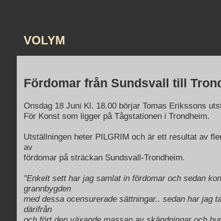
VOLYM
Fördomar från Sundsvall till Tro
Onsdag 18 Juni Kl. 18.00 börjar Tomas Erikssons uts
För Konst som ligger på Tågstationen i Trondheim.
Utställningen heter PILGRIM och är ett resultat av fl
av
fördomar på sträckan Sundsvall-Trondheim.
"Enkelt sett har jag samlat in fördomar och sedan kon
grannbygden
med dessa ocensurerade sättningar.. sedan har jag ta
därifrån
och fört den växande massan av skändningar och h