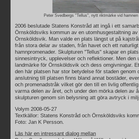
Peter Svedbergs "Tellus", nytt riktmärke vid hamnen 
2006 beslutade Statens Konstråd att ingå i ett samar
Örnsköldsviks kommun av en utomhusgestaltning av 
Örnsköldsvik. Man valde en plats längst ut på kajstrå
från stora delar av staden, från havet och ett naturligt
hamnpromenader. Skulpturen "Tellus" skapar en plats
sinnesintryck, upplevelser och reflektioner. Men den u
landmärke för Örnsköldsvik och dess omgivningar. Et
den här platsen har stor betydelse för staden genom d
anslutning till platsen finns bland annat bostäder, e
och promenadstråk vilket gör den till en livlig offentli
varma delen av året, och under den mörka delen av 
skulpturen genom sin belysning att göra avtryck i milj
Volym 2008-05-27
Textkällor: Statens Konstråd och Örnsköldsviks kom
Foto: Jan K Persson.
Läs här en intressant dialog mellan