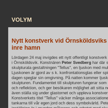
VOLYM
Nytt konstverk vid Örnsköldsviks
inre hamn
Lördagen 24 maj invigdes ett nytt offentligt konstver
i Örnsköldsvik. Konstnären
Peter Svedberg
har där 
skulpturala gestaltningen "Tellus", en ljuskon med mult
Ljuskonen är gjord av s k. konfrontationsglas eller s
dagen speglar sin omgivning. På natten kommer ljuskä
skulpturen. Fundamentet till skulpturen fungerar som e
och reflektion, och ger besökaren möjlighet att sitta
även ställa sig under glastornet och uppleva konstverk
Konstverkets titel "Tellus" väcker många associatione
tankarna till vår egen jord och dess symbolvärld. Pe