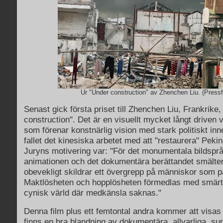
Ur "Under construction" av Zhenchen Liu. (Pressf
Senast gick första priset till Zhenchen Liu, Frankrike,
construction". Det är en visuellt mycket långt driven 
som förenar konstnärlig vision med stark politiskt inne
fallet det kinesiska arbetet med att "restaurera" Pekin
Juryns motivering var: "För det monumentala bildsprå
animationen och det dokumentära berättandet smält
obevekligt skildrar ett övergrepp på människor som p
Maktlösheten och hopplösheten förmedlas med smärt
cynisk värld där medkänsla saknas."
Denna film plus ett femtontal andra kommer att visas
finns en bra blandning av dokumentära, allvarliga, sur