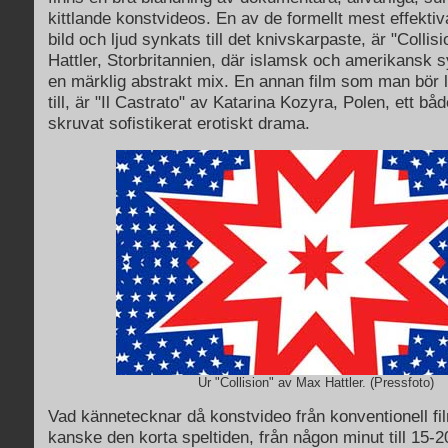
kittlande konstvideos. En av de formellt mest effektiv
bild och ljud synkats till det knivskarpaste, är "Colli
Hattler, Storbritannien, där islamsk och amerikansk s
en märklig abstrakt mix. En annan film som man bör 
till, är "Il Castrato" av Katarina Kozyra, Polen, ett bå
skruvat sofistikerat erotiskt drama.
Ur "Collision" av Max Hattler. (Pressfoto)
Vad kännetecknar då konstvideo från konventionell f
kanske den korta speltiden, från någon minut till 15-