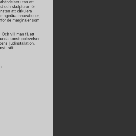
sthändelser utan att
t och skulpturer för
sten att cirkulera
imaginära innovationer,
anför de marginaler som
 Och vill man få ett
orlunda konstupplevelser
ns ljudinstallation.
nytt sätt.
n.