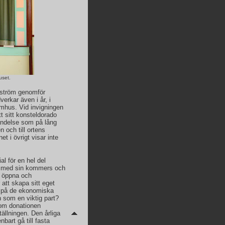
uset.
hlström genomför
erkar även i år, i
omhus. Vid invigningen
t sitt konsteldorado
ändelse som på lång
en och till ortens
t i övrigt visar inte
al för en hel del
mn med sin kommers och
en öppna och
 att skapa sitt eget
is på de ekonomiska
 som en viktig part?
som donationen
tällningen. Den årliga
bart gå till fasta