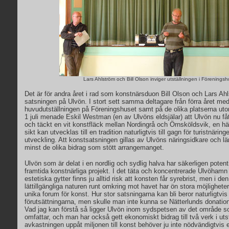
Lars Ahlström och Bill Olson inviger utställningen i Föreningsh
Det är för andra året i rad som konstnärsduon Bill Olson och Lars A
satsningen på Ulvön. I stort sett samma deltagare från förra året medv
huvudutställningen på Föreningshuset samt på de olika platserna ut
1 juli menade Eskil Westman (en av Ulvöns eldsjälar) att Ulvön nu fåt
och täckt en vit konstfläck mellan Nordingrå och Örnsköldsvik, en h
sikt kan utvecklas till en tradition naturligtvis till gagn för turistnäring
utveckling. Att konstsatsningen gillas av Ulvöns näringsidkare och läne
minst de olika bidrag som stött arrangemanget.
Ulvön som är delat i en nordlig och sydlig halva har säkerligen potenti
framtida konstnärliga projekt. I det täta och koncentrerade Ulvöha
estetiska gytter finns ju alltid risk att konsten får syrebrist, men i d
lättillgängliga naturen runt omkring mot havet har ön stora möjligheter
unika forum för konst. Hur stor satsningarna kan bli beror naturligtv
förutsättningarna, men skulle man inte kunna se Nätterlunds donation
Vad jag kan förstå så ligger Ulvön inom sydspetsen av det område 
omfattar, och man har också gett ekonomiskt bidrag till två verk i uts
avkastningen uppåt miljonen till konst behöver ju inte nödvändigtvis en