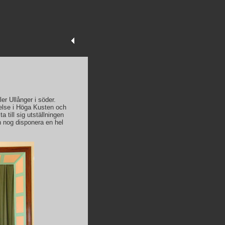
er Ullånger i söder.
ndelse i Höga Kusten och
a till sig utställningen
n nog disponera en hel