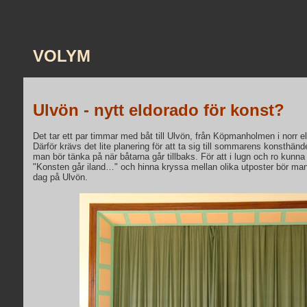
VOLYM
Ulvön - nytt eldorado för konst?
Det tar ett par timmar med båt till Ulvön, från Köpmanholmen i norr ell
Därför krävs det lite planering för att ta sig till sommarens konsthä
man bör tänka på när båtarna går tillbaks. För att i lugn och ro kunna t
"Konsten går iland…" och hinna kryssa mellan olika utposter bör ma
dag på Ulvön.