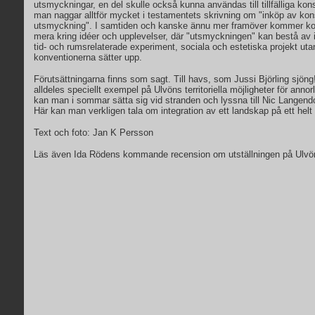
utsmyckningar, en del skulle också kunna användas till tillfälliga kon
man naggar alltför mycket i testamentets skrivning om "inköp av kons
utsmyckning". I samtiden och kanske ännu mer framöver kommer kon
mera kring idéer och upplevelser, där "utsmyckningen" kan bestå av 
tid- och rumsrelaterade experiment, sociala och estetiska projekt ut
konventionerna sätter upp.
Förutsättningarna finns som sagt. Till havs, som Jussi Björling sjöng!
alldeles speciellt exempel på Ulvöns territoriella möjligheter för ann
kan man i sommar sätta sig vid stranden och lyssna till Nic Langendoe
Här kan man verkligen tala om integration av ett landskap på ett helt 
Text och foto: Jan K Persson
Läs även Ida Rödens kommande recension om utställningen på Ulvö