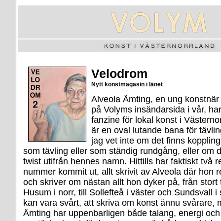
Velodrom
Nytt konstmagasin i länet
Alveola Ämting, en ung konstnär s
på Volyms insändarsida i vår, har 
fanzine för lokal konst i Västern
är en oval lutande bana för tävli
jag vet inte om det finns kopplinga
som tävling eller som ständig rundgång, eller om d
twist utifrån hennes namn. Hittills har faktiskt två 
nummer kommit ut, allt skrivit av Alveola där hon re
och skriver om nästan allt hon dyker på, från stort t
Husum i norr, till Sollefteå i väster och Sundsvall i 
kan vara svårt, att skriva om konst ännu svårare,
Ämting har uppenbarligen både talang, energi och