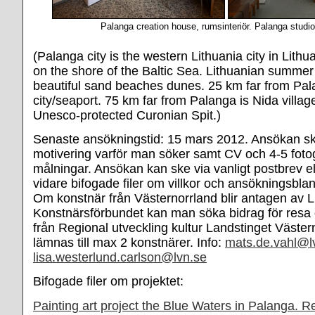
Palanga creation house, rumsinteriör. Palanga studio
(Palanga city is the western Lithuania city in Lithu
on the shore of the Baltic Sea. Lithuanian summer 
beautiful sand beaches dunes. 25 km far from Pal
city/seaport. 75 km far from Palanga is Nida villag
Unesco-protected Curonian Spit.)
Senaste ansökningstid: 15 mars 2012. Ansökan sk
motivering varför man söker samt CV och 4-5 fotog
målningar. Ansökan kan ske via vanligt postbrev el
vidare bifogade filer om villkor och ansökningsblan
Om konstnär från Västernorrland blir antagen av L
Konstnärsförbundet kan man söka bidrag för resa
från Regional utveckling kultur Landstinget Väster
lämnas till max 2 konstnärer. Info:
mats.de.vahl@l
lisa.westerlund.carlson@lvn.se
Bifogade filer om projektet:
Painting art project the Blue Waters in Palanga. R