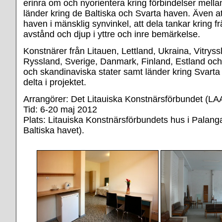
erinra om och nyorientera kring förbindelser mella
länder kring de Baltiska och Svarta haven. Även at
haven i mänsklig synvinkel, att dela tankar kring
avstånd och djup i yttre och inre bemärkelse.
Konstnärer från Litauen, Lettland, Ukraina, Vitryss
Ryssland, Sverige, Danmark, Finland, Estland och
och skandinaviska stater samt länder kring Svarta 
delta i projektet.
Arrangörer: Det Litauiska Konstnärsförbundet (LA
Tid: 6-20 maj 2012
Plats: Litauiska Konstnärsförbundets hus i Palanga
Baltiska havet).