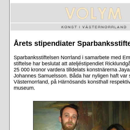
Årets stipendiater Sparbanksstift
Sparbanksstiftelsen Norrland i samarbete med E
stiftelse har beslutat att ateljéstipendiet Ricklun
25 000 kronor vardera tilldelats konstnärerna Jay
Johannes Samuelsson. Båda har nyligen haft var si
Västernorrland, på Härnösands konsthall respekti
museum.