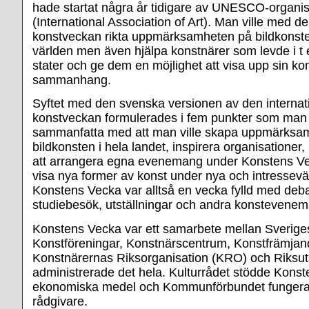
hade startat några år tidigare av UNESCO-organi
(International Association of Art). Man ville med de
konstveckan rikta uppmärksamheten på bildkonste
världen men även hjälpa konstnärer som levde i t e
stater och ge dem en möjlighet att visa upp sin kons
sammanhang.
Syftet med den svenska versionen av den internat
konstveckan formulerades i fem punkter som man 
sammanfatta med att man ville skapa uppmärksam
bildkonsten i hela landet, inspirera organisatione
att arrangera egna evenemang under Konstens Ve
visa nya former av konst under nya och intressev
Konstens Vecka var alltså en vecka fylld med debat
studiebesök, utställningar och andra konstevene
Konstens Vecka var ett samarbete mellan Sverige
Konstföreningar, Konstnärscentrum, Konstfrämjan
Konstnärernas Riksorganisation (KRO) och Riksut
administrerade det hela. Kulturrådet stödde Kon
ekonomiska medel och Kommunförbundet funger
rådgivare.