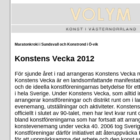
Maratonkroki i Sundsvall och Konstrond i Ö-vik
Konstens Vecka 2012
För sjunde året i rad arrangeras Konstens Vecka r
Konstens Vecka är en landsomfattande manifestat
och de ideella konstföreningarnas betydelse för et
i hela Sverige. Under Konstens Vecka, som alltid in
arrangerar konstföreningar och distrikt runt om i la
evenemang, utställningar och aktiviteter. Konste
officiellt i slutet av 90-talet, men har levt kvar runt
bland konstföreningarna som har fortsatt att arran
konstevenemang under vecka 40. 2006 tog Sveri
Konstföreningar därför initiativet att återuppväck
för att uppmärksamma det arbete och den konst s