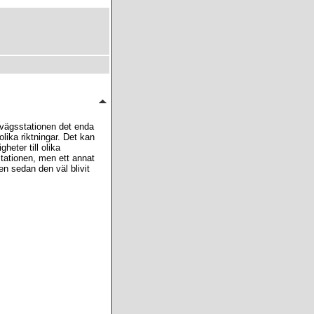
nvägsstationen det enda
lika riktningar. Det kan
eter till olika
stationen, men ett annat
en sedan den väl blivit