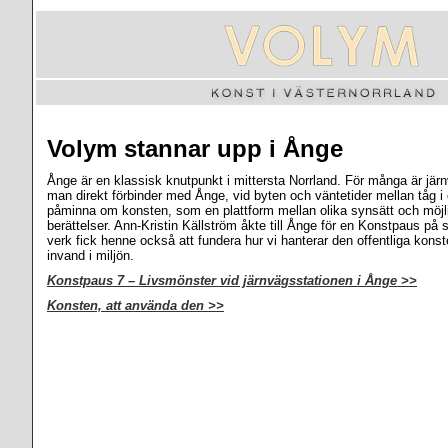
Volym stannar upp i Ånge
Ånge är en klassisk knutpunkt i mittersta Norrland. För många är jär
man direkt förbinder med Ånge, vid byten och väntetider mellan tåg i o
påminna om konsten, som en plattform mellan olika synsätt och möjligh
berättelser. Ann-Kristin Källström åkte till Ånge för en Konstpaus på 
verk fick henne också att fundera hur vi hanterar den offentliga konst
invand i miljön.
Konstpaus 7 – Livsmönster vid järnvägsstationen i Ånge >>
Konsten, att använda den >>