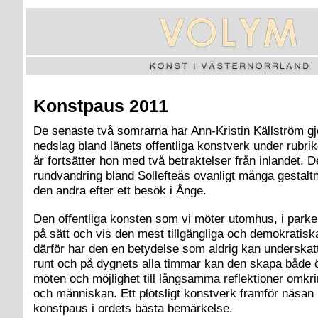
Konstpaus 2011
De senaste två somrarna har Ann-Kristin Källström gj
nedslag bland länets offentliga konstverk under rubr
år fortsätter hon med två betraktelser från inlandet. D
rundvandring bland Sollefteås ovanligt många gestalt
den andra efter ett besök i Ånge.
Den offentliga konsten som vi möter utomhus, i parker
på sätt och vis den mest tillgängliga och demokratis
därför har den en betydelse som aldrig kan underskat
runt och på dygnets alla timmar kan den skapa både
möten och möjlighet till långsamma reflektioner omkri
och människan. Ett plötsligt konstverk framför näsan
konstpaus i ordets bästa bemärkelse.