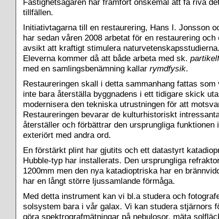
Fastighetsägaren har framfört önskemål att få riva det v
tillfällen.
Initiativtagarna till en restaurering, Hans I. Jonsson 
har sedan våren 2008 arbetat för en restaurering och 
avsikt att kraftigt stimulera naturvetenskapsstudierna
Eleverna kommer då att både arbeta med sk.
partike
med en samlingsbenämning kallar
rymdfysik
.
Restaureringen skall i detta sammanhang fattas som
inte bara återställa byggnadens i ett tidigare skick ut
modernisera den tekniska utrustningen för att motsvar
Restaureringen bevarar de kulturhistoriskt intressan
återställer och förbättrar den ursprungliga funktionen i
exteriört med andra ord.
En förstärkt plint har gjutits och ett datastyrt katadio
Hubble-typ har installerats. Den ursprungliga refrakt
1200mm men den nya katadioptriska har en brännvi
har en långt större ljussamlande förmåga.
Med detta instrument kan vi bl.a studera och fotografe
solsystem bara i vår galax. Vi kan studera stjärnors 
göra spektrografmätningar på nebulosor, mäta solfläc