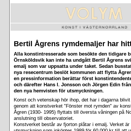
Bertil Ågrens rymdemaljer har hitt
Alla konstintresserade som besökte den tidigare b
Örnsköldsvik kan inte ha undgått Bertil Ågrens svi
emalj som var uppsatta under taket. Sedan busstati
nya resecentrum beslöt kommunen att flytta Ågre
en pressinformation berättar först konstintendent
och därefter Hans I. Jonsson och Jörgen Edin frå
den nya hemvisten för utsmyckningen.
Konst och vetenskap hör ihop, det har i dagarna blivit
genom att konstverket ”Fönster mot rymden” av konst
Ågren (1930- 1995) flyttats till översta våningen på N
anslutning till observatoriet.
Konstverket består av fjorton plåtar i emalj. Verket är 
utsmyckning som inköptes 1989 för 60.000 kr till att