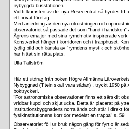
nybyggda busstationen.
Vid tillkomsten av det nya Resecentrat så hyrdes fd bu
ett privat företag.
Med anledning av den nya utrustningen och upprustn
observatoriet så passade det som ”hand i handsken” att
Ågrens emaljer med sina rymdmotiv inspirerade verk t
Konstverket hänger i korridoren och i trapphuset. Kon
tydlig bild och känsla av ”rymdens mystik och skönhe
har hittat sin rätta plats.
Ulla Tällström
Här ett utdrag från boken Högre Allmänna Läroverket
Nybyggnad (Titeln skall vara sådan) , tryckt 1950 på
boktryckeri.
"För astronomiska observationer finns ett särskilt o
vridbar kupol och skjutlucka. Detta är placerat på ytte
institutionsbyggnadens norra ända och står i direkt f
fysikinstitutionens korridor medelst en trappa" s. 59
Observatoriet föll ur bruk någon gång för fyrtio år sed