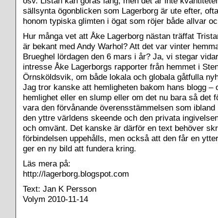
osv. Listan kan göras lång, men det är inte kvantitete
sällsynta ögonblicken som Lagerborg är ute efter, oft
honom typiska glimten i ögat som röjer både allvar o
Hur många vet att Åke Lagerborg nästan träffat Trista
är bekant med Andy Warhol? Att det var vinter hem
Brueghel lördagen den 6 mars i år? Ja, vi stegar vida
intresse Åke Lagerborgs rapporter från hemmet i Sten
Örnsköldsvik, om både lokala och globala gåtfulla nyhe
Jag tror kanske att hemligheten bakom hans blogg – 
hemlighet eller en slump eller om det nu bara så det f
vara den förvånande överensstämmelsen som ibland 
den yttre världens skeende och den privata ingivelsen
och omvänt. Det kanske är därför en text behöver skri
förbindelsen uppehålls, men också att den får en ytter
ger en ny bild att fundera kring.
Läs mera på:
http://lagerborg.blogspot.com
Text: Jan K Persson
Volym 2010-11-14