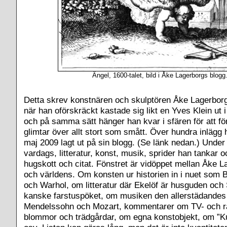
Ängel, 1600-talet, bild i Åke Lagerborgs blogg
Detta skrev konstnären och skulptören Åke Lagerborg
när han oförskräckt kastade sig likt en Yves Klein ut
och på samma sätt hänger han kvar i sfären för att fö
glimtar över allt stort som smått. Över hundra inlägg 
maj 2009 lagt ut på sin blogg. (Se länk nedan.) Under
vardags, litteratur, konst, musik, sprider han tankar o
hugskott och citat. Fönstret är vidöppet mellan Åke L
och världens. Om konsten ur historien in i nuet som B
och Warhol, om litteratur där Ekelöf är husguden oc
kanske farstuspöket, om musiken den allerstädande
Mendelssohn och Mozart, kommentarer om TV- och r
blommor och trädgårdar, om egna konstobjekt, om ”Ku