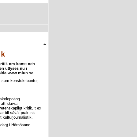
ik
kritik om konst och
sen utlyses nu i
msida www.miun.se
e som konstskribenter,
gskolepoäng.
att skriva
etenskapligt kritik, t ex
r till såväl praktisk
kulturjournalistik.
dag) i Härnösand.