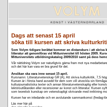
Dags att senast 15 april
söka till kursen att skriva kulturkrit
Som Volym tidigare berättat kommer en distanskurs i att skriva 
litteratur att genomföras vid Mittuniversitet till hösten 2009. Kur
Mittuniversitets utbildningskatalog 2009/2010 samt på dess he
Vår nättidning Volym ser naturligtvis gärna fram mot nya medarbetar
och det här kan vara en bra grund för det.
Ansökan ska vara inne senast 15 april.
Kursnamn: Litteraturvetenskap GR (A), Att skriva kulturkritik, 7,5 hö
Kursen är i första hand avsedd för dem som vill utveckla sin förmåga 
kulturjournalistiska texter och annan litteraturvetenskaplig eller konstv
lektörsutlåtanden eller recensioner av konst och litteratur. Kursen syfta
som teoretisk kunskap om vetenskapligt skrivande med inriktning mot 
Kursen har en inledande och en avslutande sammankomst (fredag-lör
Läs mer här på