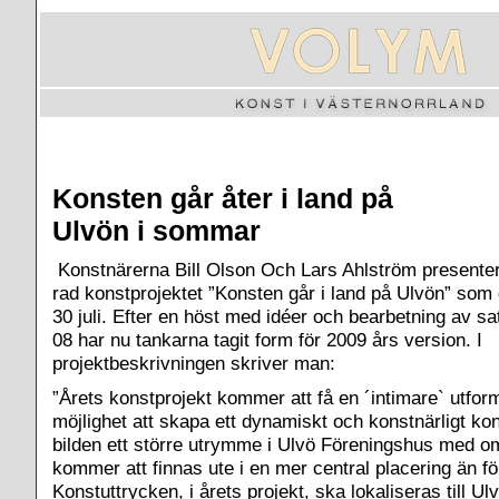
Konsten går åter i land på
Ulvön i sommar
Konstnärerna Bill Olson Och Lars Ahlström presenterar
rad konstprojektet ”Konsten går i land på Ulvön” som 
30 juli. Efter en höst med idéer och bearbetning av s
08 har nu tankarna tagit form för 2009 års version. I
projektbeskrivningen skriver man:
”Årets konstprojekt kommer att få en ´intimare` utfor
möjlighet att skapa ett dynamiskt och konstnärligt k
bilden ett större utrymme i Ulvö Föreningshus med om
kommer att finnas ute i en mer central placering än fö
Konstuttrycken, i årets projekt, ska lokaliseras till U