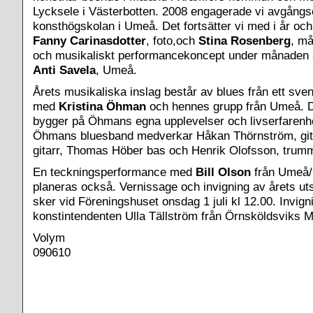
Lycksele i Västerbotten. 2008 engagerade vi avgångs
konsthögskolan i Umeå. Det fortsätter vi med i år oc
Fanny Carinasdotter
, foto,och
Stina Rosenberg
, må
och musikaliskt performancekoncept under månaden 
Anti Savela
, Umeå.
Årets musikaliska inslag består av blues från ett sve
med
Kristina Öhman
och hennes grupp från Umeå. 
bygger på Öhmans egna upplevelser och livserfarenhet
Öhmans bluesband medverkar Håkan Thörnström, gita
gitarr, Thomas Höber bas och Henrik Olofsson, trum
En teckningsperformance med
Bill Olson
från Umeå
planeras också.
Vernissage och invigning av årets uts
sker vid Föreningshuset onsdag 1 juli kl 12.00. Invign
konstintendenten Ulla Tällström från Örnsköldsviks
Volym
090610