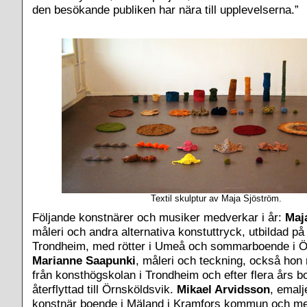
den besökande publiken har nära till upplevelserna.”
Textil skulptur av Maja Sjöström.
Följande konstnärer och musiker medverkar i år:
Maj
måleri och andra alternativa konstuttryck, utbildad p
Trondheim, med rötter i Umeå och sommarboende i Ö
Marianne Saapunki
, måleri och teckning, också hon 
från konsthögskolan i Trondheim och efter flera års b
återflyttad till Örnsköldsvik.
Mikael Arvidsson
, emal
konstnär boende i Mäland i Kramfors kommun och med