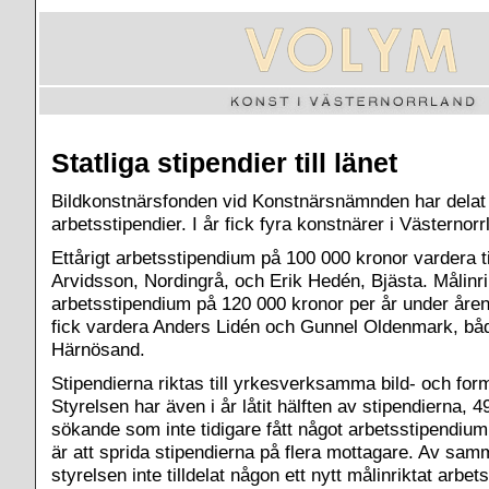
Statliga stipendier till länet
Bildkonstnärsfonden vid Konstnärsnämnden har delat 
arbetsstipendier. I år fick fyra konstnärer i Västernor
Ettårigt arbetsstipendium på 100 000 kronor vardera t
Arvidsson, Nordingrå, och Erik Hedén, Bjästa. Målinri
arbetsstipendium på 120 000 kronor per år under åre
fick vardera Anders Lidén och Gunnel Oldenmark, båd
Härnösand.
Stipendierna riktas till yrkesverksamma bild- och for
Styrelsen har även i år låtit hälften av stipendierna, 49
sökande som inte tidigare fått något arbetsstipendium
är att sprida stipendierna på flera mottagare. Av sam
styrelsen inte tilldelat någon ett nytt målinriktat arbe