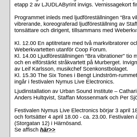
etapp 2 av LJUDLAByrint invigs. Vernissagekort f
Programmet inleds med ljudföreställningen “Bra vib
vibrerande, koreograferad ljudföreställning av St
tonsättare och dirigent, tillsammans med Weberkva
Kl. 12.00 En aptitretare med två markvibratorer oc
Weberkvartetten utanför Coop Forum.
Kl. 14.00 Ljudföreställningen “Bra vibrationer” tio 
och en elförstärkt stråkvartett på Murberget. Invig
av Leif Karlsson, musikchef Scenkonstbolaget.
Kl. 15.30 The Six Tones i Bengt Lindström-rummet
ingår i festivalen Nymus Live Electronics.
Ljudinstallation av Urban Sound Institute – Cathar
Anders Hultqvist, Staffan Mossenmark och Per Sj
Festivalen Nymus Live Electronics börjar 3 april 1
och fortsätter 4 april 18.00 - ca. 23.00. Festivalen
(Storgatan 12) i Härnösand.
Se affisch
här>>