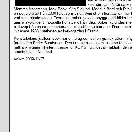
elever som gått i olika pe
kan nämnas så kända kon
Mamma Andersson, Max Book, Stig Sjölund, Magnus Bard och Pija
en senare elev från 2000-talet som Linda Vennström berättar om hur
vad som hände sedan. Texterna i boken växlas snyggt med bilder i sva
gamla skolbilder till aktuella konstverk från idag. Boken avrundas med
bildsvep från en experimenterande plats för skulptur som läraren oc
initierade 1988 i närheten av kyrkogården i Granlo.
Konstskolans jubileumsbok har en luftig och stilren grafisk utformning
fotoläraren Peder Sundström. Den är säkert en given julklapp för alla
haft anknytning till eller intresse för KOMS i Sundsvall, faktiskt den 
konstskolan i Norrland.
Volym 2009-11-27