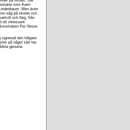
rioder på skolan. Där
stnärer som Karin
 Lindenbaum. Men även
 hon såg på skolan och
rtvitt och färg, från
 ett intressant
h konstnären Per Hesse
 signerad den tidigare
 som på något sätt har
äldsta genuina