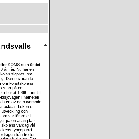
ndsvalls
eller KOMS som är det
0 år i år. Nu har en
kolan släppts, om
ing. Den nuvarande
er om konstskolans
s start på det
a huset 1969 fram till
idsjövägen i närheten
n och en av de nuvarande
ar också i boken ett
 utveckling och
 som var lärare ett
 ger på en anan plats
på skolans vardag vid
bokens tyngdpunkt
bidragen från tretton