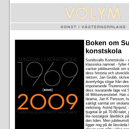
Boken om Su
konstskola
Sundsvalls Konstskola – 
klassiska namnet - fyller 4
vacker jubileumsbok om s
dess historia och utveckl
rektorn, Jan Grubb, skriv
äventyrliga stigar från des
imponerande Thurenssonsk
dess nuvarande läge vid S
till Mittuniversitetet. Ha
lärarna, Jan K Persson, h
sakligt samtal om skolans
inriktning. Astrid Nyqvist,
tjugotal år på 70-80-talet,
lite nostalgisk återblick 
den tiden. Men jubileums
ligger nog på de läsvärda 