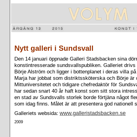
Nytt galleri i Sundsvall
Den 14 januari öppnade Galleri Stadsbacken sina dörr
konstintresserade sundsvallspubliken. Galleriet drivs
Börje Alström och ligger i bottenplanet i deras villa 
Marja har jobbat som distriktssköterska och Börje är 
Mittuniversitetet och tidigare chefredaktör för Sundsv
har sedan snart 40 år haft konst som sitt stora intres
en stad av Sundsvalls storlek borde förtjäna något fler
som idag finns. Målet är att presentera god nationell
Galleriets websida:
www.galleristadsbacken.se
2009