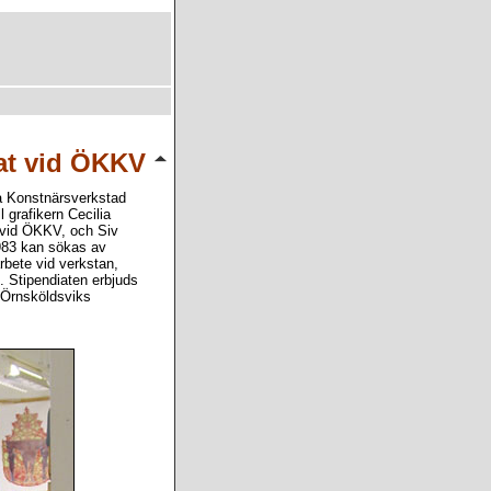
iat vid ÖKKV
va Konstnärsverkstad
 grafikern Cecilia
 vid ÖKKV, och Siv
1983 kan sökas av
rbete vid verkstan,
 Stipendiaten erbjuds
 Örnsköldsviks