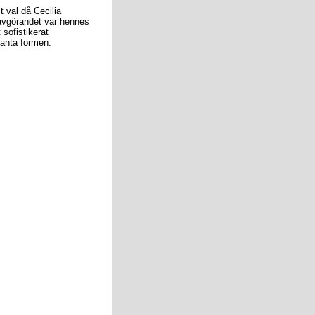
t val då Cecilia
 avgörandet var hennes
 sofistikerat
nanta formen.