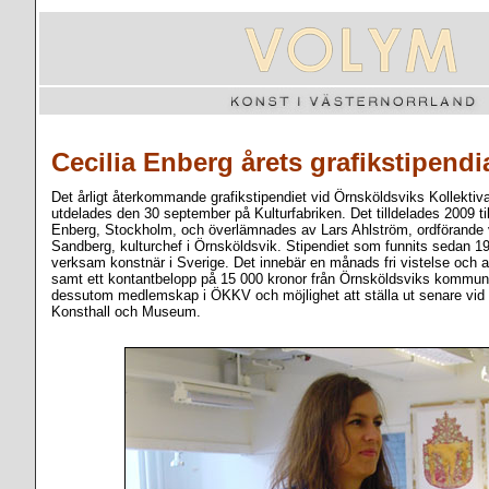
Cecilia Enberg årets grafikstipend
Det årligt återkommande grafikstipendiet vid Örnsköldsviks Kollekti
utdelades den 30 september på Kulturfabriken. Det tilldelades 2009 till
Enberg, Stockholm, och överlämnades av Lars Ahlström, ordförande
Sandberg, kulturchef i Örnsköldsvik. Stipendiet som funnits sedan 
verksam konstnär i Sverige. Det innebär en månads fri vistelse och a
samt ett kontantbelopp på 15 000 kronor från Örnsköldsviks kommun.
dessutom medlemskap i ÖKKV och möjlighet att ställa ut senare vid
Konsthall och Museum.