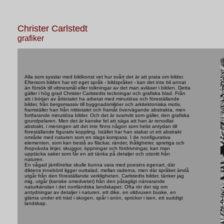
Christer Carlstedt
grafiker
Alla som sysslar med bildkonst vet hur svårt det är att prata om bilder.
Eftersom bilden har ett eget språk - bildspråket - kan det inte bli annat
än försök till vittnesmål eller tolkningar av det man avläser i bilden. Detta
gäller i hög grad Christer Carlstedts teckningar och grafiska blad. Från
att i början av åttiotalet ha arbetat med minutiösa och föreställande
bilder, från bergsmassiv till byggnadsmiljöer och arkitektoniska motiv,
framställer han från nittiotalet och framåt övervägande abstrakta, men
fortfarande minutiösa bilder. Och det är svartvitt som gäller, den grafiska
grundpelaren. Men det är kanske fel att säga att han är renodlat
abstrakt, i meningen att det inte finns någon som helst antydan till
föreställande figurativ koppling. Istället har han stakat ut ett abstrakt
område med naturen som en slags kompass. I de nonfigurativa
elementen, som kan bestå av fläckar, ränder, ihåligheter, spretiga och
ihopvävda linjer, skuggor, öppningar och fördrivningar, kan man
upptäcka saker som får en att tänka på detaljer och utsnitt från
naturen.
En vågad jämförelse skulle kunna vara med poesins egenart, där
diktens innebörd ligger outtalad, mellan raderna, men där språket ändå
utgår från den föreställande verkligheten. Carlstedts bilder, tänker jag
mig, utgår (kanske omedvetet) från den påtagligt närvarande
naturkänslan i det norrländska landskapet. Ofta rör det sig om
antydningar av detaljer i naturen, ett dike, en vildvuxen buske, en
glänta under ett träd i skogen, spår i snön, sprickor i isen, ett suddigt
landskap.