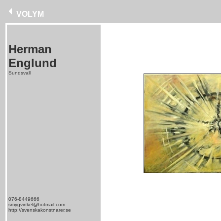
VOLYM
Herman
Englund
Sundsvall
076-8449666
smygvinkel@hotmail.com
http://svenskakonstnarer.se