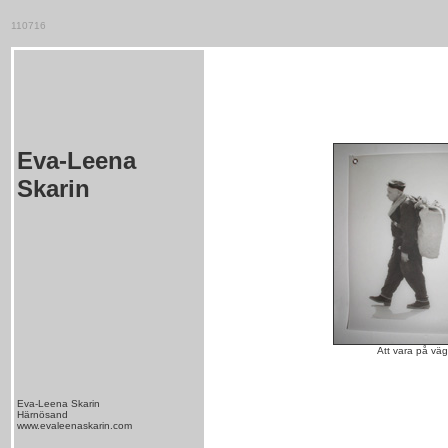
110716
Eva-Leena
Skarin
Att vara på väg
Eva-Leena Skarin
Härnösand
www.evaleenaskarin.com