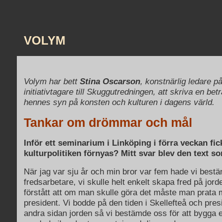
VOLYM
Volym har bett
Stina Oscarson
, konstnärlig ledare p
initiativtagare till Skuggutredningen, att skriva en be
hennes syn på konsten och kulturen i dagens värld.
Tankar om drömmar och mål
Inför ett seminarium i Linköping i förra veckan fic
kulturpolitiken förnyas? Mitt svar blev den text so
När jag var sju år och min bror var fem hade vi bestäm
fredsarbetare, vi skulle helt enkelt skapa fred på jor
förstått att om man skulle göra det måste man prata
president. Vi bodde på den tiden i Skellefteå och pre
andra sidan jorden så vi bestämde oss för att bygga et