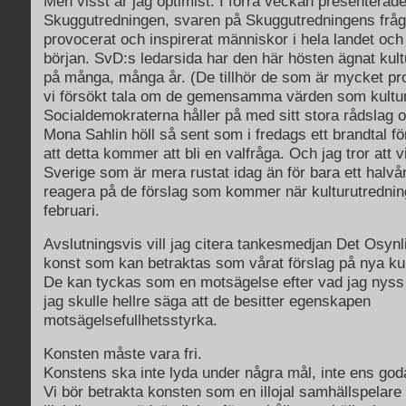
Men visst är jag optimist. I förra veckan presenterad
Skuggutredningen, svaren på Skuggutredningens fråg
provocerat och inspirerat människor i hela landet och
början. SvD:s ledarsida har den här hösten ägnat kul
på många, många år. (De tillhör de som är mycket pr
vi försökt tala om de gemensamma värden som kultur
Socialdemokraterna håller på med sitt stora rådslag 
Mona Sahlin höll så sent som i fredags ett brandtal fö
att detta kommer att bli en valfråga. Och jag tror att vi
Sverige som är mera rustat idag än för bara ett halvå
reagera på de förslag som kommer när kulturutrednin
februari.
Avslutningsvis vill jag citera tankesmedjan Det Osyn
konst som kan betraktas som vårat förslag på nya kul
De kan tyckas som en motsägelse efter vad jag nyss 
jag skulle hellre säga att de besitter egenskapen
motsägelsefullhetsstyrka.
Konsten måste vara fri.
Konstens ska inte lyda under några mål, inte ens god
Vi bör betrakta konsten som en illojal samhällspelare