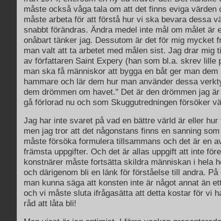
måste också våga tala om att det finns eviga värden oc
måste arbeta för att förstå hur vi ska bevara dessa v
snabbt förändras. Ändra medel inte mål om målet är e
onåbart tänker jag. Dessutom är det för mig mycket 
man valt att ta arbetet med målen sist. Jag drar mig ti
av författaren Saint Expery (han som bl.a. skrev lille
man ska få människor att bygga en båt ger man dem i
hammare och lär dem hur man använder dessa verkt
dem drömmen om havet." Det är den drömmen jag är r
gå förlorad nu och som Skuggutredningen försöker väck
Jag har inte svaret på vad en bättre värld är eller hur
men jag tror att det någonstans finns en sanning som 
måste försöka formulera tillsammans och det är en a
främsta uppgifter. Och det är allas uppgift att inte fö
konstnärer måste fortsätta skildra människan i hela 
och därigenom bli en länk för förståelse till andra. På 
man kunna säga att konsten inte är något annat än ett
och vi måste sluta ifrågasätta att detta kostar för vi ha
råd att låta bli!