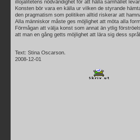
illojalitetens nödvändighet för att hålla samhället leva
Konsten bör vara en källa ur vilken de styrande hämt
den pragmatism som politiken alltid riskerar att hamna
Alla människor måste ges möjlighet att möta alla for
Förmågan att välja konst som annat än ytlig förströe
att man en gång getts möjlighet att lära sig dess språ
Text: Stina Oscarson.
2008-12-01