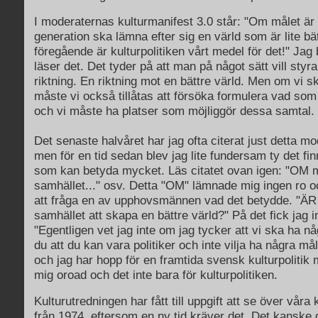
I moderaternas kulturmanifest 3.0 står: "Om målet är 
generation ska lämna efter sig en värld som är lite bä
föregående är kulturpolitiken vårt medel för det!" Jag b
läser det. Det tyder på att man på något sätt vill styr
riktning. En riktning mot en bättre värld. Men om vi 
måste vi också tillåtas att försöka formulera vad som 
och vi måste ha platser som möjliggör dessa samtal.
Det senaste halvåret har jag ofta citerat just detta m
men för en tid sedan blev jag lite fundersam ty det finn
som kan betyda mycket. Läs citatet ovan igen: "OM m
samhället..." osv. Detta "OM" lämnade mig ingen ro o
att fråga en av upphovsmännen vad det betydde. "ÄR d
samhället att skapa en bättre värld?" På det fick jag in
"Egentligen vet jag inte om jag tycker att vi ska ha n
du att du kan vara politiker och inte vilja ha några mål
och jag har hopp för en framtida svensk kulturpolitik
mig oroad och det inte bara för kulturpolitiken.
Kulturutredningen har fått till uppgift att se över våra 
från 1974, eftersom en ny tid kräver det. Det kanske 