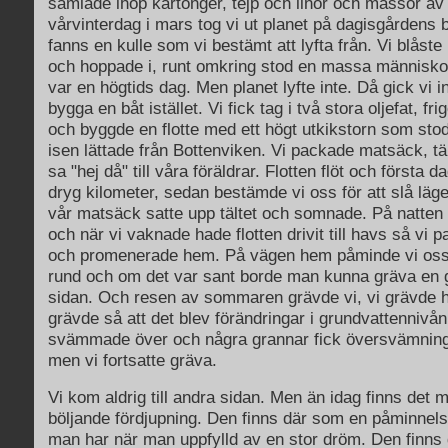
samlade ihop kartonger, tejp och linor och massor av
vårvinterdag i mars tog vi ut planet på dagisgårdens 
fanns en kulle som vi bestämt att lyfta från. Vi blåst
och hoppade i, runt omkring stod en massa människor 
var en högtids dag. Men planet lyfte inte. Då gick vi i
bygga en båt istället. Vi fick tag i två stora oljefat, fri
och byggde en flotte med ett högt utkikstorn som stod
isen lättade från Bottenviken. Vi packade matsäck, tä
sa "hej då" till våra föräldrar. Flotten flöt och första
dryg kilometer, sedan bestämde vi oss för att slå läger
vår matsäck satte upp tältet och somnade. På natten 
och när vi vaknade hade flotten drivit till havs så vi p
och promenerade hem. På vägen hem påminde vi oss 
rund och om det var sant borde man kunna gräva en gr
sidan. Och resen av sommaren grävde vi, vi grävde h
grävde så att det blev förändringar i grundvattennivå
svämmade över och några grannar fick översvämning i
men vi fortsatte gräva.
Vi kom aldrig till andra sidan. Men än idag finns det 
böljande fördjupning. Den finns där som en påminnel
man har när man uppfylld av en stor dröm. Den finns