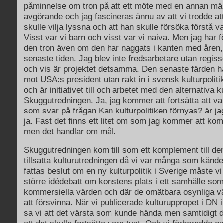
påminnelse om tron på att ett möte med en annan mä
avgörande och jag fascineras ännu av att vi trodde a
skulle vilja lyssna och att han skulle försöka förstå 
Visst var vi barn och visst var vi naiva. Men jag har f
den tron även om den har naggats i kanten med åren,
senaste tiden. Jag blev inte fredsarbetare utan regissö
och vis är projektet detsamma. Den senaste färden ha
mot USA:s president utan rakt in i svensk kulturpoliti
och är initiativet till och arbetet med den alternativa 
Skuggutredningen. Ja, jag kommer att fortsätta att va
som svar på frågan Kan kulturpolitiken förnyas? är ja
ja. Fast det finns ett litet om som jag kommer att komm
men det handlar om mål.
Skuggutredningen kom till som ett komplement till de
tillsatta kulturutredningen då vi var många som kände
fattas beslut om en ny kulturpolitik i Sverige måste vi 
större idédebatt om konstens plats i ett samhälle som
kommersiella värden och där de omätbara osynliga v
att försvinna. När vi publicerade kulturuppropet i DN i
sa vi att det värsta som kunde hända men samtidigt de