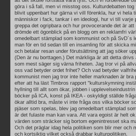
att det skulle fortsätta vara tyst. Och vi förberedde o
göra i så fall, men vi misstog oss. Kulturdebatten tog 
blivit uppenbart hur gärna vi vill förenkla, hur vi hela t
människor i fack, tankar i en ideologi, hur vi till varje 
greppa det ogripbara och hur provocerande det är at
drömde ett ögonblick på en blogg om en reklamfri vär
omedelbart stämplad som kommunist och på SvD´s l
man för en tid sedan till en insamling för att skicka mi
och betalar resan under förutsättning att jag söker upp
(Den är nu borttagen.) Det märkliga är att detta drivs 
som mest säger sig värna friheten. Jag tror vi på all
oss vad betyder ordet frihet? Och vad betyder valfrihe
kommunist men jag tror inte heller marknaden är bra p
efter att ha läst Timbros rapport "kulturskymning instä
hyllning till allt som ökar, jobben i upplevelseindustrin
böcker på ICA, konst på IKEA - oskyldigt ställde fråga
ökar alltid bra, måste vi inte fråga oss vilka böcker s
pjäser som spelas, blev jag omedelbart stämplad som 
är det fulaste man kan vara. Att vara egoist är helt o
värden som sträcker sig bortom egenintresset ska ma
Och det präglar idag hela politiken som blir mer och 
och kortsiktig vilket också drabbar kulturpolitiken.