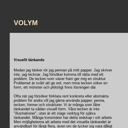
VOLYM
Visuellt tänkande
Medan jag tänker rör jag pennan på mitt papper. Jag skriver
inte, jag tecknar. Jag försöker komma till rätta med ett
problem. De tecken som växer fram ger mig en struktur.
Problemet är svårt att ge ord, men mina tecken söker en
form, ett mönster och plötsligt finns lösningen där.
Ofta när jag försöker förklara rent konkreta eller abstrakta
problem för andra vill jag gärna använda papper, penna,
tecken, former och strukturer. Vi är många som låter
tänkandet ta sådan visuell form. Våra tecken är inte
"illustrationer", utan är ett slags verktyg för själva
tänkandet. Många konstnärer har detta redskap i sitt arbete.
Men möjligheterna att arbeta med det visuella tänkandet är
användbart för långt flera, även om de tycker sig vara dåligt