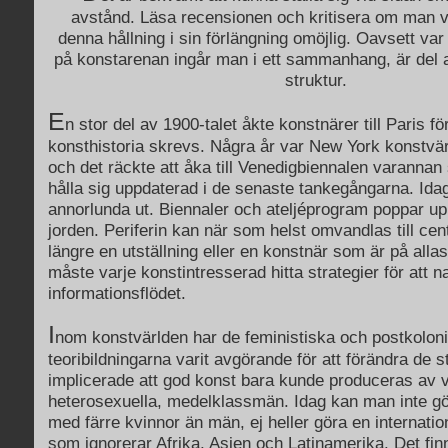
avstånd. Läsa recensionen och kritisera om man vil
denna hållning i sin förlängning omöjlig. Oavsett var
på konstarenan ingår man i ett sammanhang, är del a
struktur.
E
n stor del av 1900-talet åkte konstnärer till Paris f
konsthistoria skrevs. Några år var New York konstvä
och det räckte att åka till Venedigbiennalen varannan
hålla sig uppdaterad i de senaste tankegångarna. Idag
annorlunda ut. Biennaler och ateljéprogram poppar 
jorden. Periferin kan när som helst omvandlas till cen
längre en utställning eller en konstnär som är på allas 
måste varje konstintresserad hitta strategier för att n
informationsflödet.
I
nom konstvärlden har de feministiska och postkoloni
teoribildningarna varit avgörande för att förändra de 
implicerade att god konst bara kunde produceras av v
heterosexuella, medelklassmän. Idag kan man inte gör
med färre kvinnor än män, ej heller göra en internation
som ignorerar Afrika, Asien och Latinamerika. Det fin