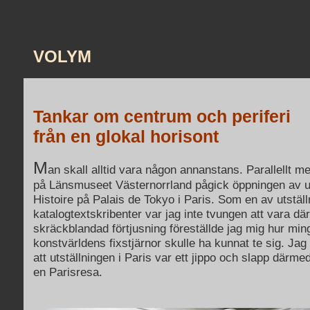
VOLYM
Tankar om centrum och periferi
från en glokal horisont
M
an skall alltid vara någon annanstans. Parallellt 
på Länsmuseet Västernorrland pågick öppningen av ut
Histoire på Palais de Tokyo i Paris. Som en av utstäl
katalogtextskribenter var jag inte tvungen att vara dä
skräckblandad förtjusning föreställde jag mig hur mi
konstvärldens fixstjärnor skulle ha kunnat te sig. Ja
att utställningen i Paris var ett jippo och slapp därmed
en Parisresa.