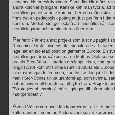
allmänna historieskrivningen. Samtidigt blir mönstret
andra kolonier tydligare. Kanske kan man tycka, att de
utställningen riktar, inte kommer berörda människor til
finns det en pedagogisk poäng att just periferin i det hä
centrum. Mediaflödet gör också att innehållet når utan
utställningarna och seminarierna äger rum.
P
eriferic 7 är ett annat projekt som just nu pågår i st
Rumänien. Utställningens titel signalerade att staden 
läge har en isolerad position gentemot Europa. En sv
utställningen är umeåkonstnären Mattias Olofsson so
projekt Stor-Stina. Historien om lappflickan, som ge
längd (2,10) kom att turnera runt i 1800-talets Europa
inkomstbringande fenomen, kan tyckas långsökt i d
men i Stor-Stinas unika utanförskap, som kvinna, sam
det en universell berättelse att lyfta fram. Projektet in
”Strategies of learning”, där tillgången till information 
maktperspektiv.
Ä
ven i Västernorrlands län kommer det att ske mer 
kulturutbyten i sommar. Anders Jansson, vikarierande