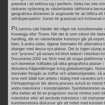
potential i att befinna sig i periferin. Detta har inte mi
tänkares nyläsning av västerländsk idéhistoria bevis
geografiska distansen är avgörande för att tillföra et
utifrånperspektiv. Kanon bli granskad och kritiserad
P
å samma sätt händer det något när konstbiennaler ö
Kuwangju eller Tirana. När det är som sämst blir bien
handling, där en västerländsk konstsyn går på export
bäst, å andra sidan, öppnar biennalen för alternativa 
dialoger med dessa nya platser. Det är ingen slump att
och ”process” på senare tid blivit ledord i retoriken kr
Documenta 2002 var först med att skapa plattformar 
och teoretiker träffades på olika geografiska platser i 
diskutera frågeställningar kring globaliseringen. Numer
biennaler föregås av träffar och arbetsstipendier, så a
sina verk både kan arbeta i dialog med varandra och
Förhoppningsvis blir denna process också en metod fö
andra människor i konstprojekten. Samtidskonsten av
ofta mellan att bli en progressiv social rörelse som in
människor eller att använda människor i ett instrument
konstteoretiska diskurser gör att mötet med konsten blir