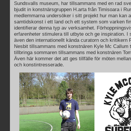
Sundsvalls museum, har tillsammans med en rad sven
bjudit in konstnärsgruppen H.arta från Timisoara i Ru
medlemmarna undersöker i sitt projekt hur man kan 
samtidskonst i ett land och ett system som varken fin
identifierar denna typ av verksamhet. Förhoppningsv
erfarenheter stimulera till utbyte och ge inspiration
även den internationellt kända curatorn och kritiker
Nesbit tillsammans med konstnären Kyle Mc Callum til
tillbringa sommaren tillsammans med konstnären To
Även här kommer det att ges tillfälle för möten mel
och konstintresserade.