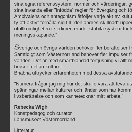
sina egna referenssystem, normer och värderingar, 
sina invanda eller ”infödda” regler för övergång och f
Ambivalens och antagonism åtföljer varje akt av kultur
ty att aktivt förhålla sig till ”den andres skillnad” upp
ofullkomligheten i sedimenterade, stabila system för ku
meningsskapande.”
S
verige och övriga världen behöver fler berättelser fr
Samtidigt som Västernorrland behöver fler impulser f
världen. Det är med smärtblandad förtjusning vi allt m
bruset mellan kulturer.
Bhabha uttrycker erfarenheten med dessa avslutande
”Numera frågar jag mig hur det skulle vara att leva ut
spänningar mellan kulturer och länder som har kommit
livsberättelse och som kännetecknar mitt arbete.”
Rebecka Wigh
Konstpedagog och curator
Länsmuseet Västernorrland
Litteratur