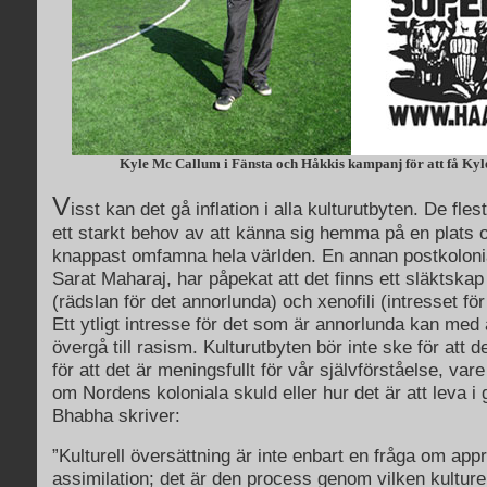
Kyle Mc Callum i Fänsta och Håkkis kampanj för att få Kyle 
V
isst kan det gå inflation i alla kulturutbyten. De fl
ett starkt behov av att känna sig hemma på en plats
knappast omfamna hela världen. En annan postkolonial
Sarat Maharaj, har påpekat att det finns ett släktska
(rädslan för det annorlunda) och xenofili (intresset fö
Ett ytligt intresse för det som är annorlunda kan med 
övergå till rasism. Kulturutbyten bör inte ske för att 
för att det är meningsfullt för vår självförståelse, var
om Nordens koloniala skuld eller hur det är att leva i
Bhabha skriver:
”Kulturell översättning är inte enbart en fråga om appr
assimilation; det är den process genom vilken kulture