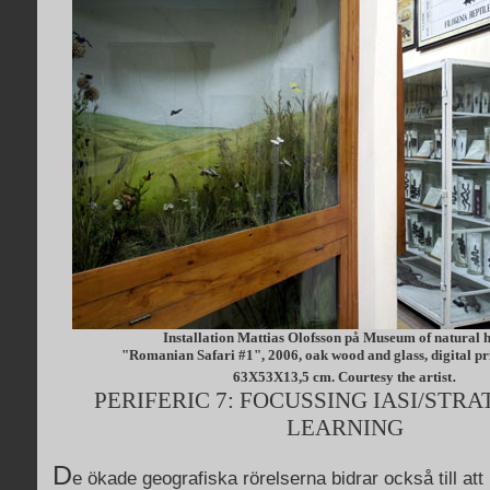
Installation Mattias Olofsson på Museum of natural h
"Romanian Safari #1", 2006, oak wood and glass, digital pr
.
63X53X13,5 cm. Courtesy the artist
PERIFERIC 7: FOCUSSING IASI/STRA
LEARNING
D
e ökade geografiska rörelserna bidrar också till att