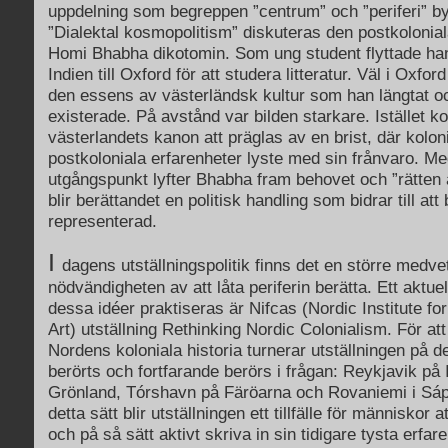
uppdelning som begreppen ”centrum” och ”periferi” by
”Dialektal kosmopolitism” diskuteras den postkolonial
Homi Bhabha dikotomin. Som ung student flyttade ha
Indien till Oxford för att studera litteratur. Väl i Oxfo
den essens av västerländsk kultur som han längtat o
existerade. På avstånd var bilden starkare. Istället 
västerlandets kanon att präglas av en brist, där kolon
postkoloniala erfarenheter lyste med sin frånvaro. M
utgångspunkt lyfter Bhabha fram behovet och ”rätten a
blir berättandet en politisk handling som bidrar till att
representerad.
I
dagens utställningspolitik finns det en större medv
nödvändigheten av att låta periferin berätta. Ett aktue
dessa idéer praktiseras är Nifcas (Nordic Institute f
Art) utställning Rethinking Nordic Colonialism. För att
Nordens koloniala historia turnerar utställningen på d
berörts och fortfarande berörs i frågan: Reykjavik på
Grönland, Tórshavn på Färöarna och Rovaniemi i Sáp
detta sätt blir utställningen ett tillfälle för människor a
och på så sätt aktivt skriva in sin tidigare tysta erfar