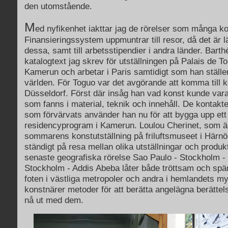
den utomstående.
M
ed nyfikenhet iakttar jag de rörelser som många ko
Finansieringssystem uppmuntrar till resor, då det är lätt
dessa, samt till arbetsstipendier i andra länder. Bart
katalogtext jag skrev för utställningen på Palais de 
Kamerun och arbetar i Paris samtidigt som han ställer
världen. För Toguo var det avgörande att komma till 
Düsseldorf. Först där insåg han vad konst kunde vara
som fanns i material, teknik och innehåll. De kontak
som förvärvats använder han nu för att bygga upp ett
residencyprogram i Kamerun. Loulou Cherinet, som är 
sommarens konstutställning på friluftsmuseet i Härn
ständigt på resa mellan olika utställningar och produk
senaste geografiska rörelse Sao Paulo - Stockholm -
Stockholm - Addis Abeba låter både tröttsam och sp
foten i västliga metropoler och andra i hemlandets my
konstnärer metoder för att berätta angelägna berätte
nå ut med dem.