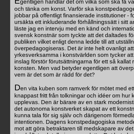
E
gentligen handlar det om vilka som ska få v
och tänka om konst. Varför ska konstpedagoger
jobbar på offentligt finansierade institutioner -
ursäkta ett inkluderande förhållningssätt i sitt 
läste jag en intervju med en känd och internat
svensk konstnär som tyckte att det daltades f
publiken vilket enligt denna ledde till att utställ
överpedagogiseras. Det är inte helt ovanligt at
yrkesverksamma i konstvärlden som tycker at
inslag förstör förutsättningarna för ett så kalla
konsten. Men vad betyder egentligen att öve
vem är det som är rädd för det?
D
en vita kuben som ramverk för mötet med ett
knappast fritt från tolkningar och idéer om hur 
upplevas. Den är bärare av en stark modernisti
det autonoma konstverket skapat av ett konstnä
kunna tala för sig själv och därigenom förmedl
intentionen. Dagens konstpedagogiska metoder 
mot att göra betraktaren till medskapare av det