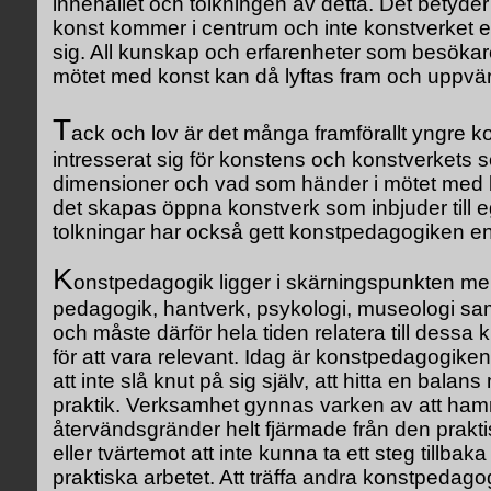
innehållet och tolkningen av detta. Det betyde
konst kommer i centrum och inte konstverket el
sig. All kunskap och erfarenheter som besökar
mötet med konst kan då lyftas fram och uppvä
T
ack och lov är det många framförallt yngre 
intresserat sig för konstens och konstverkets s
dimensioner och vad som händer i mötet med b
det skapas öppna konstverk som inbjuder till e
tolkningar har också gett konstpedagogiken en
K
onstpedagogik ligger i skärningspunkten mel
pedagogik, hantverk, psykologi, museologi sa
och måste därför hela tiden relatera till des
för att vara relevant. Idag är konstpedagogike
att inte slå knut på sig själv, att hitta en balans
praktik. Verksamhet gynnas varken av att hamn
återvändsgränder helt fjärmade från den prakti
eller tvärtemot att inte kunna ta ett steg tillba
praktiska arbetet. Att träffa andra konstpedagog