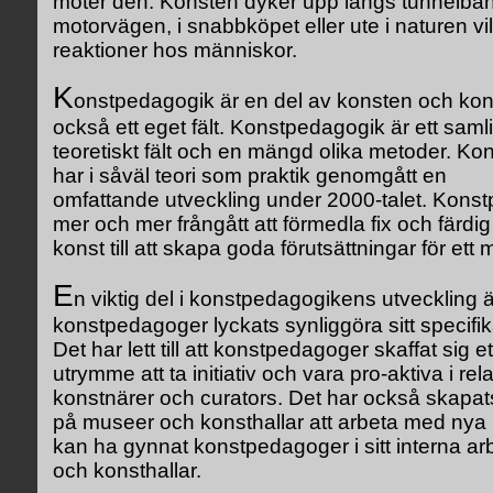
möter den. Konsten dyker upp längs tunnelba
motorvägen, i snabbköpet eller ute i naturen vi
reaktioner hos människor.
K
onstpedagogik är en del av konsten och ko
också ett eget fält. Konstpedagogik är ett sam
teoretiskt fält och en mängd olika metoder. K
har i såväl teori som praktik genomgått en
omfattande utveckling under 2000-talet. Kons
mer och mer frångått att förmedla fix och färd
konst till att skapa goda förutsättningar för et
E
n viktig del i konstpedagogikens utveckling ä
konstpedagoger lyckats synliggöra sitt specif
Det har lett till att konstpedagoger skaffat sig 
utrymme att ta initiativ och vara pro-aktiva i rela
konstnärer och curators. Det har också skapats e
på museer och konsthallar att arbeta med nya
kan ha gynnat konstpedagoger i sitt interna a
och konsthallar.