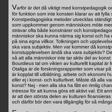
V
arför är det då viktigt med konstpedagogik o
för funktion som inte konsten klarar av att fylla 
Konstpedagogiska metoder utvecklas ständigt 
som uppkommer genom människors möte med 
strävar ofta både konstnärer och konstpedagoge
människor ska kunna närma sig konst och ha 
på sina egna villkor. Tolkningen och upplevels
ska vara subjektiv. Men var kommer då konst
konstupplevelsen ändå ska vara subjektiv? Det 
så att alla människor inte tar aktiv del av konst 
Bourdieus tal om vikten av kulturellt kapital är f
Otaliga är de forskningsrapporter som visar på 
är kopplat till utbildning, arbete och ekonomi 
eller ej i konst- och kulturlivet. Måste då alla v
konst? Nej - men alla ska ha fått en rimlig chans
intresse för att kunna göra ett aktivt val. Ett a
är att den största delen av kulturen finansiera
och därför bör den vara tillgänglig för så mång