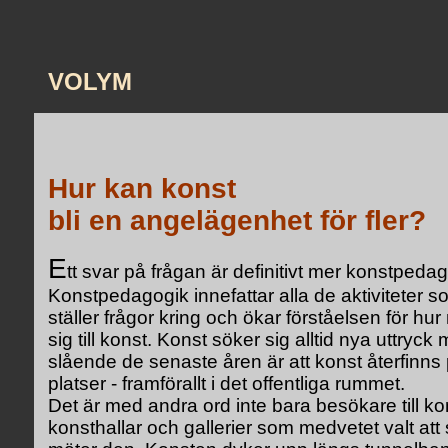
VOLYM
Hur kan konst
bli
en angelägenhet för fler?
E
tt svar på frågan är definitivt mer konstpedag
Konstpedagogik innefattar alla de aktiviteter s
ställer frågor kring och ökar förståelsen för hu
sig till konst. Konst söker sig alltid nya uttryck
slående de senaste åren är att konst återfinns
platser - framförallt i det offentliga rummet.
Det är med andra ord inte bara besökare till k
konsthallar och gallerier som medvetet valt at